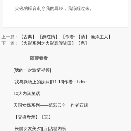
尖锐的噪音刺穿我的耳膜，我惊醒过来。
上一篇：
【古典】 【醉红情】 【作者: 【清】 渔洋主人】
下一篇：
【火影系列之火影真假雏田】【完】
随便看看
[我的一次激情视频]
[我与操场上的妹妹][11-13]作者：hdoe
10大内涵笑话
天国女殇系列——范彩云全 作者石砚
【交换母亲】【完】
[长腿女友美夕][五]沾精内裤