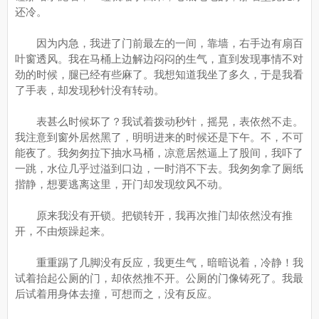
还冷。
因为内急，我进了门前最左的一间，靠墙，右手边有扇百
叶窗透风。我在马桶上边解边闷闷的生气，直到发现事情不对
劲的时候，腿已经有些麻了。我想知道我坐了多久，于是我看
了手表，却发现秒针没有转动。
表甚么时候坏了？我试着拨动秒针，摇晃，表依然不走。
我注意到窗外居然黑了，明明进来的时候还是下午。不，不可
能夜了。我匆匆拉下抽水马桶，凉意居然逼上了股间，我吓了
一跳，水位几乎过溢到口边，一时消不下去。我匆匆拿了厕纸
揩静，想要逃离这里，开门却发现纹风不动。
原来我没有开锁。把锁转开，我再次推门却依然没有推
开，不由烦躁起来。
重重踢了几脚没有反应，我更生气，暗暗说着，冷静！我
试着抬起公厕的门，却依然推不开。公厕的门像铸死了。我最
后试着用身体去撞，可想而之，没有反应。