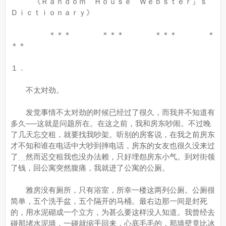
《Ｒａｎｄｏｍ Ｈｏｕｓｅ Ｗｅｂｓｔｅｒ』ｓ
Ｄｉｃｔｉｏｎａｒｙ》
＊＊＊ ＊＊＊ ＊＊＊ ＊
＊＊
１．
不太对劲。
发觉事情不太对劲的时候已经过了很久，而我并不知道有
多久──这就是问题所在。在这之前，我和房东吵闹。不过晚
了几天忘交租，就要找我吵架。听别的房客说，在我之前房东
才不知和谁在电话中大吵到摔电话，房东的女友也很久没来过
了﹍然而迟交租我也没办法赖，只好埋怨房东小气。到对街领
了钱，回公寓突然腹痛，我就进了公寓的公厕。
雅房没有厕所，只有浴室，所幸一楼这两列公厕。公厕很
简单，五个洗手盆，五个隔开的马桶。最右边那一间是封死
的，用水泥砌成一个立方，为甚么要这样没人知道。我曾经去
碰那堵水泥墙，一碰就缩手回来，心底毛毛的，那墙壁竟比冰