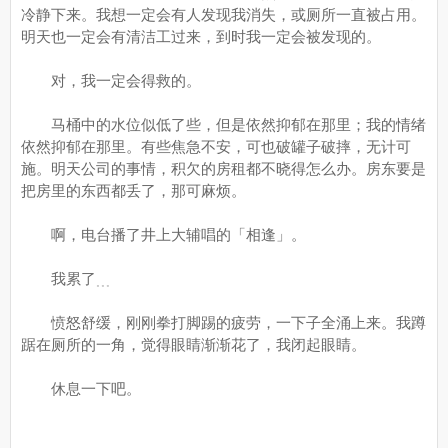
冷静下来。我想一定会有人发现我消失，或厕所一直被占用。
明天也一定会有清洁工过来，到时我一定会被发现的。
对，我一定会得救的。
马桶中的水位似低了些，但是依然抑郁在那里；我的情绪
依然抑郁在那里。有些焦急不安，可也破罐子破摔，无计可
施。明天公司的事情，积欠的房租都不晓得怎么办。房东要是
把房里的东西都丢了，那可麻烦。
啊，电台播了井上大辅唱的「相逢」。
我累了﹍
愤怒舒缓，刚刚拳打脚踢的疲劳，一下子全涌上来。我蹲
踞在厕所的一角，觉得眼睛渐渐花了，我闭起眼睛。
休息一下吧。