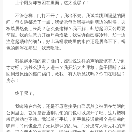
上个厕所却被困在里面，这太荒谬了！
不管怎样，门打不开了，我出不去。我试着跳到隔壁的隔
间，每次跳都差了一点，我错觉每当我要构到墙边的时候，夹
板墙居然会﹍长高？怎么会这样？我不解，却想起明天公司要
简报。我的注意力开始焦急涣散，我告诉自己要冷静。却一边
注意起琐碎的细节，好比马桶喉咙里的水位还是居高不下，褐
色的飘浮在那里﹍我想呕吐。
我拔起水箱的盖子砸门，照理说这样的声响应该有人听到
才对呀，为甚么没有人进来？我开始大声呼救，盖子砸断了就
回到最原始的槌门踢门，救我，有人听见我吗？你们在哪里？
房东！
终于累了。
我蜷缩在角落，还是不愿意接受自己居然会被困在简陋的
公厕里面。就算是普通喇叭锁的门也可以踢开了吧，这片塑料
板居然动也不动。我试着打手机，但手机接通后播全是扭曲的
噪声，简讯也全成了无从辨认的乱码。门外没有人听见我的声