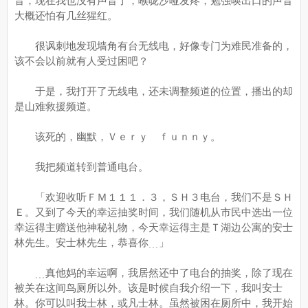
音，现在我也没有声音了，喉咙沙哑发疼，勉强唤出口的声音
大概还怕有几丝猩红。
很讽刺地发现墙角有台无线电，好像专门为难民准备的，
该不会以前就有人受过困吧？
于是，我打开了无线电，还未调整频道的位置，播出的却
是山难救援频道。
该死的，幽默，Ｖｅｒｙ ｆｕｎｎｙ。
我把频道转到普通电台。
「欢迎收听ＦＭ１１１．３，ＳＨ３电台，我们不是ＳＨ
Ｅ。又到了今天的幸运抽奖时间，我们随机从市民中选出一位
幸运得主赠送他神秘礼物，今天幸运得主是Ｔ湖边公寓的安士
林先生。安士林先生，恭喜你﹍」
﹍真他妈的幸运啊，我居然还中了电台的抽奖，除了现在
被关在这间鸟厕所以外。该是时候自我介绍一下，我叫安士
林。你可以叫我士林，或凡士林。虽然被困在厕所中，我开始