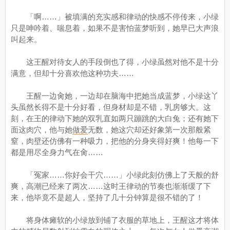
「啊……」被填满的充实感和律动的快感不停传来，小绿
只是呻吟着、喘息着，如果不是害怕蓝梦听到，她早已大声浪
叫起来。
这王醒对待女人的手段倒也了得，小绿虽然对他不是十分
满意，但却十分喜欢他这种功夫……
王醒一边肏她，一边却在脑海中把她当成蓝梦，小绿这丫
头虽然长得不是十分好看，但身材却是不错，乳房够大。这
刻，在王的律动下她的双乳直如两只蹦跳的大白兔；还有她下
面这肉穴，他与她
做爱
无数，她这穴却还好象第一次那般紧
窒，肉壁还仿佛有一种吸力，把他的分身夹得好爽！他每一下
都是用尽全身力气在肏……
「冤家……你好会干穴……」小绿此刻仿佛上了天般的舒
爽，高潮已经来了两次……这时王律动的节奏也渐渐缓了下
来，他毕竟不是超人，坚持了几十分钟算是很不错的了！
将身体瘫软的小绿放到铺了衣服的草地上，王醒这才将体