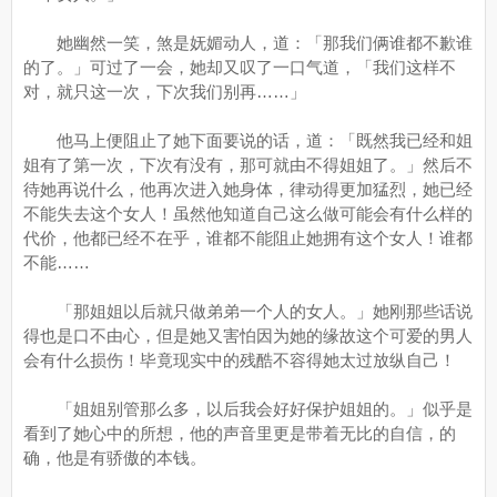
她幽然一笑，煞是妩媚动人，道：「那我们俩谁都不歉谁
的了。」可过了一会，她却又叹了一口气道，「我们这样不
对，就只这一次，下次我们别再……」
他马上便阻止了她下面要说的话，道：「既然我已经和姐
姐有了第一次，下次有没有，那可就由不得姐姐了。」然后不
待她再说什么，他再次进入她身体，律动得更加猛烈，她已经
不能失去这个女人！虽然他知道自己这么做可能会有什么样的
代价，他都已经不在乎，谁都不能阻止她拥有这个女人！谁都
不能……
「那姐姐以后就只做弟弟一个人的女人。」她刚那些话说
得也是口不由心，但是她又害怕因为她的缘故这个可爱的男人
会有什么损伤！毕竟现实中的残酷不容得她太过放纵自己！
「姐姐别管那么多，以后我会好好保护姐姐的。」似乎是
看到了她心中的所想，他的声音里更是带着无比的自信，的
确，他是有骄傲的本钱。