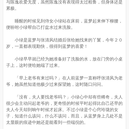
与陈逸欢爱无度，虽然陈逸没有表现得太过粗鲁，但身体还是
累极。
睡醒的时候见到侍女小绿站在床前，蓝梦起来伸下柳腰，
便吩咐小绿帮自己打盆水过来洗脸。
小绿是蓝梦与张清风结婚后张给她找来的丫鬟，今年２０
岁，一直都表现勤快，很得到蓝梦的喜爱！
小绿早早就已经为她准备好了洗脸的水，放在门旁的小桌
子上，这时便给她端了过来。
「早上老爷有来过吗？」在人前蓝梦一直称呼张清风为老
爷，她虽然知道他极少过来探望她，这时随口问问。
「没有，夫人要找老爷吗？」小绿心中却有些稀奇，夫人
很少会主动问起老爷的，更奇怪的时候平时起得比自己还早的
夫人今天却到晌午时候才起床。不过小绿是个心窍玲珑的女
子，知道什么该问，什么不该问，而且，从蓝梦身上几处不是
太显眼的痕迹中她还是能看到一些端倪的。