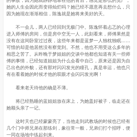
的事故，因为她就静静地靠在他的背后，感觉是那么的宽广，
她的人生会因此而变得灿烂吗？她已经不愿意再去想什么，只
因为她现在渐渐相信，陈逸就是她将来美好的天。
不一会儿，两人已经回到无极门中。陈逸怀着忐忑的心理
进入师傅的房间，但是房中空无一人，此刻看来，师傅果然是
没有在这间卧室过过夜，这些年来都是蓝梦一人独枕独眠……
可惜的却是他居然没有察觉到。不然，他也不用受这么多年的
相思之苦了。从昨晚于梦姐姐的交谈中他都也知道有关一些师
傅的事情，已经知道姐姐为什么会看中自己，原来还是因为自
己出色的外貌，还有那对闪闪发光的瞳孔，真是幸运，他也只
有在看着她的时候才他的双眼才会闪闪发光啊！
看来老天待他的确是不薄。
将已经熟睡的蓝姐姐放在床上，为她盖好被子，临走还在
她额头亲了一记。
这时天也已经蒙蒙亮了，当他走到武教场的时候也已经有
几个门中师兄弟在那练剑，象往常一般，兄弟们打个招呼，便
一同在场地中练起剑来。