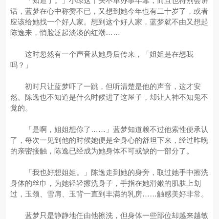
「知道了。」小绿这丫头不单办事牢靠，而且也特别会讲
话，蓝梦在心中称赞不已，又想到她今年也有二十岁了，或者
应该给她找一个好人家。想到这个好人家，蓝梦就不由又想起
陈逸来，悄脸泛起淡淡的红潮……
这时忽然有一个声音从她身后传来，「姐姐是在想我
吗？」
初时只让蓝梦吓了一跳，但听清楚是他的声音，这才安
然。陈逸也不知道是什么时候进了这屋子，却让人神不知鬼不
觉的。
「是啊，姐姐想你了……」蓝梦知道赖不过他索性便承认
了，每次一见到他的时候她便是全身心的舒坦下来，经过昨晚
的亲密接触，陈逸已经成为她身体不可或缺的一部分了。
「我也好想姐姐。」陈逸走到她的身旁，取过她手中擦洗
身体的丝巾，为她轻轻擦洗身子，手指在她滑嫩的肌肤上划
过，玉颈、雪肩、玉背一直到丰满的乳房……触感美好非常。
蓝梦只是静静地任由他擦洗，但身体一些部位却越来越敏