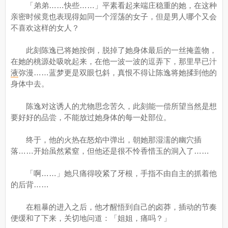
「弟弟……快些……」平素看起来端庄稳重的她，在这种
亲密时候竟也表现得如同一个淫荡的女子，但是男人哪个又会
不喜欢这样的女人？
此刻陈逸已将她按倒，脱掉了她身体最后的一丝掩盖物，
在她的桃源处吸吮起来，在他一波一波的逗弄下，那里早已汁
液
弥漫……蓝梦更是双眼乜斜，真恨不得让陈逸将她揉到他的
身体中去。
陈逸对这诱人的尤物思念苦久，此刻能一偿所望当然是想
要好好的品尝，不能放过她身体的每一处部位。
终于，他的火热在怒焰中弹出，朝她那湿濡的幽穴插
落……开始虽然紧窒，但他还是很不怜香惜玉的洞入了……
「啊……」她只痛得咬紧了牙根，手指不由自主的抓着他
的后背……
在粗暴的进入之后，他才醒悟到自己的卤莽，插动的节奏
便缓和了下来，关切地问道：「姐姐，痛吗？」