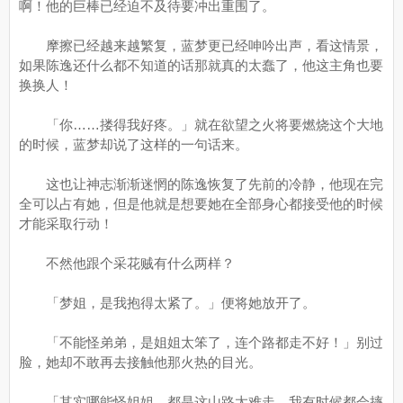
啊！他的巨棒已经迫不及待要冲出重围了。
摩擦已经越来越繁复，蓝梦更已经呻吟出声，看这情景，
如果陈逸还什么都不知道的话那就真的太蠢了，他这主角也要
换换人！
「你……搂得我好疼。」就在欲望之火将要燃烧这个大地
的时候，蓝梦却说了这样的一句话来。
这也让神志渐渐迷惘的陈逸恢复了先前的冷静，他现在完
全可以占有她，但是他就是想要她在全部身心都接受他的时候
才能采取行动！
不然他跟个采花贼有什么两样？
「梦姐，是我抱得太紧了。」便将她放开了。
「不能怪弟弟，是姐姐太笨了，连个路都走不好！」别过
脸，她却不敢再去接触他那火热的目光。
「其实哪能怪姐姐，都是这山路太难走，我有时候都会摔