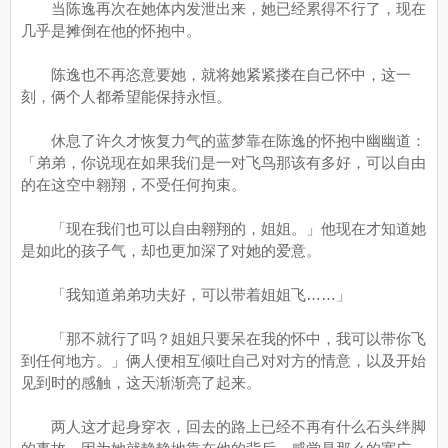
当陈逸再次在她体内发泄出来，她已经累得不行了，现在
几乎是摊倒在他的怀抱中。
陈逸也不再恣意要她，就将她紧紧搂在自己怀中，这一
刻，俩个人都希望能保持永恒。
休息了许久才恢复力气的蓝梦靠在陈逸的怀抱中幽幽道：
「弟弟，你说现在如果我们是一对飞鸟那该有多好，可以自由
的在这空中翱翔，不受任何拘束。
「现在我们也可以自由翱翔的，姐姐。」他现在才知道她
是如此的孩子气，却也更加深了对她的爱意。
「我知道弟弟功夫好，可以带着姐姐飞……」
「那不就行了吗？姐姐只要呆在我的怀中，我可以带你飞
到任何地方。」俩人便相互倾吐自己对对方的情意，以及开始
见到时的感触，这天渐渐亮了起来。
两人这才起身穿衣，回去的路上已经不再有什么石头绊脚