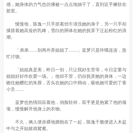
感，她身体的力气也仿佛被一点点地抽干了，直到近乎瘫软在
那里。
慢慢地，陈逸一只手抓着丝巾清洗她的身子，另一只手却
揉搓着她高耸的乳峰，雪白的胴体在她的抚弄下泛起粉红的浪
潮。
「弟弟……别再作弄姐姐了……」蓝梦只是吟哦连连，急
忙讨饶。
「姐姐真是美，昨日一别，只让我好生苦等，今日定要与
姐姐好好作欢爱一场。」他却不管，仍自抚弄她的身体，一边
吻住她樱红的朱唇，舌头在她的口中捣动，吸吮她可爱的丁香
小舌……
蓝梦也热情回应着他，俏脸轻仰，双手更是抱紧了他的颈
项，慢慢解开他身上的衣物。
不久，俩人便赤裸地拥抱在了一起，陈逸干脆便进入木盆
中与之开始嬉戏鸳鸯。