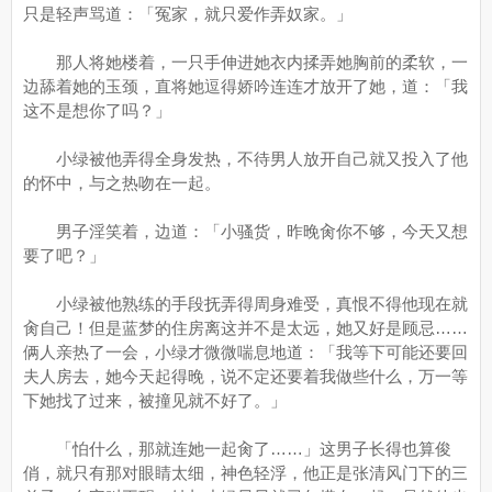
只是轻声骂道：「冤家，就只爱作弄奴家。」
那人将她楼着，一只手伸进她衣内揉弄她胸前的柔软，一
边舔着她的玉颈，直将她逗得娇吟连连才放开了她，道：「我
这不是想你了吗？」
小绿被他弄得全身发热，不待男人放开自己就又投入了他
的怀中，与之热吻在一起。
男子淫笑着，边道：「小骚货，昨晚肏你不够，今天又想
要了吧？」
小绿被他熟练的手段抚弄得周身难受，真恨不得他现在就
肏自己！但是蓝梦的住房离这并不是太远，她又好是顾忌……
俩人亲热了一会，小绿才微微喘息地道：「我等下可能还要回
夫人房去，她今天起得晚，说不定还要着我做些什么，万一等
下她找了过来，被撞见就不好了。」
「怕什么，那就连她一起肏了……」这男子长得也算俊
俏，就只有那对眼睛太细，神色轻浮，他正是张清风门下的三