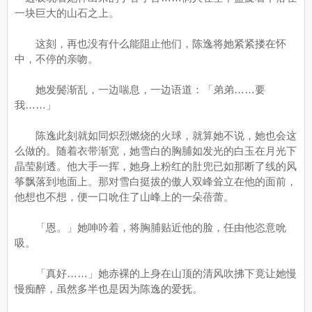
一块巨大的山石之上。
这刻，再也没有什么能阻止他们，陈逸将她紧紧搂在怀
中，不停的亲吻。
她发鬓渐乱，一边喘息，一边语道：「弟弟……要
我……」
陈逸此刻就如同炽烈燃烧的火球，就算她不说，她也会这
么做的。随着衣带渐宽，她雪白的胸脯如发光的白玉在月光下
晶莹剔透。他大手一挥，她身上粉红的肚兜已如那断了线的风
筝飘落到地面上。那对雪白挺拔的傲人双峰耸立在他的面前，
他想也不想，便一口吮住了山峰上的一朵蓓蕾。
「恩。」她呻吟着，将胸脯贴近他的脸，任由他恣意吮
吸。
「真好……」她赤裸的上身在山顶的清风吹拂下竟让她慢
慢痴醉，虽然多半也是因为陈逸的爱抚。