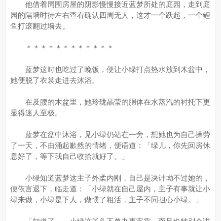
他借着周围房屋的阴影慢慢接近蓝梦所处的庭园，走到庭
园的隔墙时待左右查看确认四周无人，这才一个跃起，一个鲤
鱼打滚翻过墙去。
＊＊＊＊＊＊＊＊＊＊＊＊
蓝梦这时也吃过了晚饭，便让小绿打点热水放到木盆中，
她便脱了衣裳走进去沐浴。
在及腰的木盆里，她玲珑晶莹的胴体在水蒸汽的衬托下更
显得迷人至极。
蓝梦在盆中沐浴，见小绿仍站在一旁，想她也为自己操劳
了一天，不由涌起歉然的情绪，便语道：「绿儿，你先回房休
息好了，等下我自己收拾就好了。」
小绿知道蓝梦这主子外柔内刚，自己是决计坳不过她的，
便依言退下，临走道：「小绿就在自己屋内，主子有事就让小
绿来做，小绿是下人，做惯了粗活，主子不同担心小绿。」