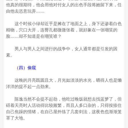
他真的很期待，他会用他对付女人的出色手段将她留下来，任
由他去恣意玩弄……
这个时候小绿却近乎是摊在了地面之上，身下还渗着白色
精物，穴口大开，连臀孔都微微张着，就好象在一张嘲笑的
脸……却不知道是在嘲笑谁？
男人与男人之间进行的战争中，女人通常都是引发的因
素。
（四）偷窥
这晚的月亮既圆且大，月光如淡淡的水光，晒得人也是懒
洋洋的提不起一点劲来。
陈逸当然不会提不起劲，他吃过晚饭就想去找蓝梦了，但
碍着天亮时人活动得比较频繁，而且人多口杂的，只得按捺住
自己焦躁的情绪，在自己屋外练了几套剑法，这夜色也渐渐笼
罩了大地。