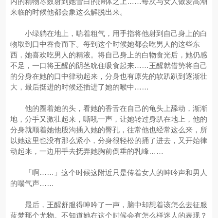
内的精物尽数射到她雪白的胴体之上……每次与女人做爱高潮
来临的时候他都会象这么解脱出来。
小绿躺在地上，喘着粗气，用手指将他射到自己身上的白
物取到口中吞食而下。每到这个时候她都会吃男人的这些东
西，她喜欢吃男人的精液。将自己身上的白物食光后，她仍感
不足，一口将王醒的阴茎吮住吸食起来……王醒就借势将自己
的分身在她的口中律动起来，分身也有原先的软趴趴到逐渐壮
大，最后挺进的时候还插进了她的喉中……
他的圈着她的头，看她的香舌在自己的龟头上舔动，渐渐
地，分手又激壮起来，嘶吼一声，让她转过身趴在地上，他的
分身就顺着她他股沟插入她的臀孔，往常他也经常这么来，所
以她这里也没有那么紧小，分身很轻松的捅了进去，又开始律
动起来，一边用手去抚弄她胸前倒垂的乳峰……
「啊……」这个时候这附近只是传着女人的呻吟声和男人
的喘气声……
最后，王醒舒服得呻吟了一声，脑中却想着该怎么去征服
蓝梦那个尤物。不知道她在这个时候会有怎么样迷人的表现？