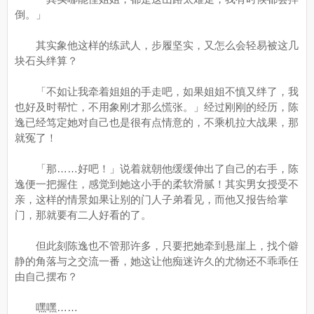
倒。」
其实象他这样的练武人，步履坚实，又怎么会轻易被这几
块石头绊算？
「不如让我牵着姐姐的手走吧，如果姐姐不慎又绊了，我
也好及时帮忙，不用象刚才那么慌张。」经过刚刚的经历，陈
逸已经笃定她对自己也是很有点情意的，不乘机拉大战果，那
就冤了！
「那……好吧！」说着就朝他缓缓伸出了自己的右手，陈
逸便一把握住，感觉到她这小手的柔软滑腻！其实男女授受不
亲，这样的情景如果让别的门人子弟看见，而他又报告给掌
门，那就要有二人好看的了。
但此刻陈逸也不管那许多，只要把她牵到悬崖上，找个僻
静的角落与之交流一番，她这让他痴迷许久的尤物还不乖乖任
由自己摆布？
嘿嘿……