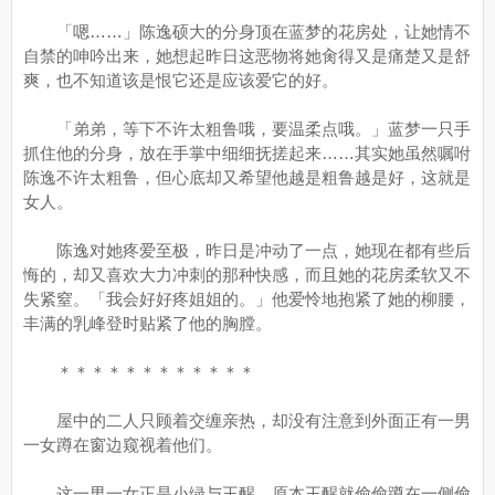
「嗯……」陈逸硕大的分身顶在蓝梦的花房处，让她情不
自禁的呻吟出来，她想起昨日这恶物将她肏得又是痛楚又是舒
爽，也不知道该是恨它还是应该爱它的好。
「弟弟，等下不许太粗鲁哦，要温柔点哦。」蓝梦一只手
抓住他的分身，放在手掌中细细抚搓起来……其实她虽然嘱咐
陈逸不许太粗鲁，但心底却又希望他越是粗鲁越是好，这就是
女人。
陈逸对她疼爱至极，昨日是冲动了一点，她现在都有些后
悔的，却又喜欢大力冲刺的那种快感，而且她的花房柔软又不
失紧窒。「我会好好疼姐姐的。」他爱怜地抱紧了她的柳腰，
丰满的乳峰登时贴紧了他的胸膛。
＊＊＊＊＊＊＊＊＊＊＊＊
屋中的二人只顾着交缠亲热，却没有注意到外面正有一男
一女蹲在窗边窥视着他们。
这一男一女正是小绿与王醒。原本王醒就偷偷蹲在一侧偷