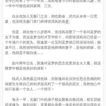
至今已经呆了十一个年头，虽然每逢节日时都会回家几趟，但
一年中可能也就回家两、三次。
自从他加入无极门之后，倒也勤奋，武功从未有一日荒
废，也深得无极门掌门师傅张清风的喜
爱
。
但是，就在他十八岁那年，张清风却娶了一个名叫蓝梦的
女子为妻。而这蓝梦当时才芳华双十，但那张清风却已经是一
个年满六十的老头。陈逸第一次见到蓝梦就已经深深沦陷，痴
迷不已，虽然他明明知道那是他师傅的妻子，是他的师娘，但
是，他就是不能自拔……
如今两年过去，陈逸对蓝梦的思念也更加走火入魔，就连
睡梦中都是他美好的身影！
练武人虽然最忌讳焦躁，但陈逸却在压持住思念热潮的时
候硬生生将自己的剑术提高到了一个很高的层次，虽然他心中
却只装着一个女人，一个情字！
每天一早，无极门中的弟子都会聚集在教武场，相互切磋
武术修为，每到这时，蓝梦都会身着一身蓝色的衣裳
出
现在众