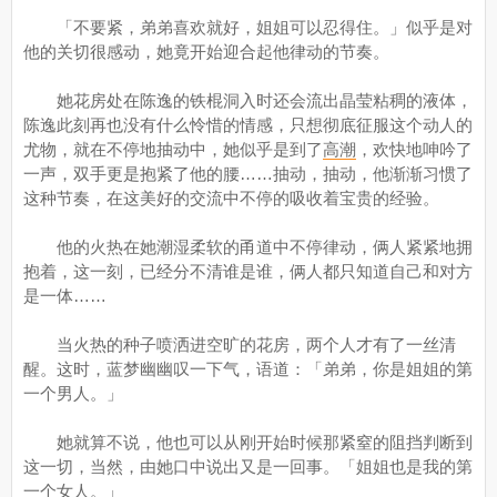
「不要紧，弟弟喜欢就好，姐姐可以忍得住。」似乎是对
他的关切很感动，她竟开始迎合起他律动的节奏。
她花房处在陈逸的铁棍洞入时还会流出晶莹粘稠的液体，
陈逸此刻再也没有什么怜惜的情感，只想彻底征服这个动人的
尤物，就在不停地抽动中，她似乎是到了
高潮
，欢快地呻吟了
一声，双手更是抱紧了他的腰……抽动，抽动，他渐渐习惯了
这种节奏，在这美好的交流中不停的吸收着宝贵的经验。
他的火热在她潮湿柔软的甬道中不停律动，俩人紧紧地拥
抱着，这一刻，已经分不清谁是谁，俩人都只知道自己和对方
是一体……
当火热的种子喷洒进空旷的花房，两个人才有了一丝清
醒。这时，蓝梦幽幽叹一下气，语道：「弟弟，你是姐姐的第
一个男人。」
她就算不说，他也可以从刚开始时候那紧窒的阻挡判断到
这一切，当然，由她口中说出又是一回事。「姐姐也是我的第
一个女人。」