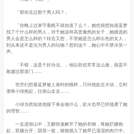
「那你见过那个男人吗？」
「你晚上过来守着瞧不就知道了么？」她也很想知道蓝梦
找了个什么样的男人，对于她这样高贵傲然的女子，她挑选的
男人会是怎么样的？转念又想，不管她是怎么样出色的女人，
到头来还不是沦为男人的玩物？想到这个，她心中不禁冷笑一
声。
「不错，这是个好办法。」他以前也常常这么做，就是不
敢越过那道门……
凭空幻想着蓝梦被人肏时的模样，只叫他欲念大动，立时
便将小绿抱起，往假山走去……
小绿当然知道他接下来会做什么，欲火也早已经侵袭了她
的理智……
一走进假山中，王醒快速解开了她的衣物，将她拦腰抱
起，双腿分开，阴茎一挺，狠狠插入了她早已濡湿的肉穴中。