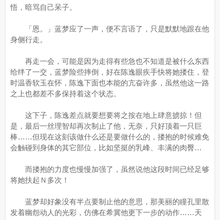
悟，暗骂自己呆子。
「恩。」蓝梦应了一声，便不言语了，只是默默地跟在他
身侧行走。
再走一会，可能是因为走得有些急也不知道是被什么东西
给绊了一交，蓝梦险些摔倒，好在陈逸眼疾手快将她搂住，登
时温香软玉在怀，陈逸下面也本能的亢奋许多，虽然他这一路
之上也都差不多保持着这个状态。
这下子，陈逸差点就要想要将之按在地上肆意掳掠！但
是，最后一丝理智却再次制止了他，无奈，只好顶着一只巨
棒……但现在这刻该做什么还是要做什么的，搂抱的时候难免
会触碰到身体的其它部位，比如坚挺的乳峰、丰满的肉臀…
而搂抱的力度也慢慢加强了，虽然说他这段时间已经足够
将她扶起Ｎ多次！
蓝梦却好象没有半点要制止他的意思，那美丽的瞳孔里散
发着幽怨动人的光彩，仿佛在希冀他更下一步的动作……天