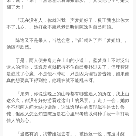
来，说：「弟子当然愿意陪着师娘散步。」其实他心里可是笑
翻了天！
「现在没有人，你就叫我一声梦
姐
好了，反正我也比你大
不了几岁。」她好象不愿意老是听到陈逸叫自己师娘。
陈逸又不是呆人，当然会意，当即就叫了声「梦姐姐」。
她随即欣然。
于是，两人便并肩走在上山的小道上。蓝梦身上不时泛出
诱人的清香，陈逸差点就把持不住自己要扑过去了，但理智还
是战胜了心魔。不是他不冲动，只是因为理智警告她，如果他
真的想要真正得到她，他现在就不能乱来呀。
「弟弟，你说这晚上的山峰都有哪些迷人的所在，我上山
这么久，都没有好好游看过这山上的风景。」走了一会，她似
乎不想两人间太缺少话题，这陈逸现在的表现似乎是太过鲁
钝，但她又怎么知道陈逸是在心里思考该以何种手段一举打动
佳人的芳心。
「当然有的，我带姐姐去看」。被她这一说，陈逸才醒