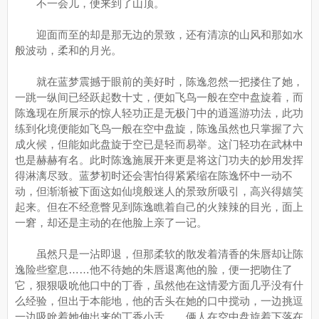
不一会儿，便来到了山顶。
迎面而至的却是那无边的景致，还有清凉的山风和那如水
般波动，柔和的月光。
就在蓝梦震撼于眼前的美好时，陈逸忽然一把搂住了她，
一跳一纵间已经跃起数十丈，便如飞鸟一般在空中盘旋着，而
陈逸现在所展示的惊人轻功正是无极门中的逍遥游功法，此功
练到化境便能如飞鸟一般在空中盘旋，陈逸虽然也只掌握了六
成火候，但能如此盘旋于空已是轻而易举。这门轻功在武林中
也是赫赫有名。此时陈逸施展开来更是将这门功夫的妙用发挥
得淋漓尽致。蓝梦初时还会害怕得紧紧缩在陈逸怀中一动不
动，但渐渐被下面这如仙境般迷人的景致所吸引，高兴得嬉笑
起来。但在不经意瞥见到陈逸瞧着自己的火辣辣的目光，面上
一窘，却还是主动的在他脸上亲了一记。
虽然只是一沾即退，但那柔软的散发着清香的朱唇却让陈
逸险些窒息……他不待她的朱唇退离他的脸，便一把吻住了
它，狠狠吸吮他口中的丁香，虽然他在这情爱方面几乎没有什
么经验，但出于本能地，他的舌头在她的口中搅动，一边挑逗
一边吸吮着她伸出来的丁香小舌……俩人在空中盘旋着下落在