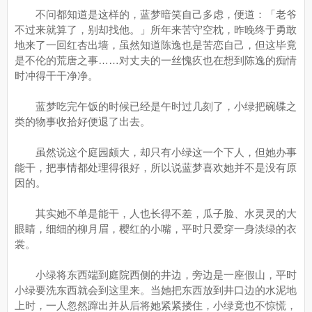
不问都知道是这样的，蓝梦暗笑自己多虑，便道：「老爷
不过来就算了，别却找他。」所年来苦守空枕，昨晚终于勇敢
地来了一回红杏出墙，虽然知道陈逸也是苦恋自己，但这毕竟
是不伦的荒唐之事……对丈夫的一丝愧疚也在想到陈逸的痴情
时冲得干干净净。
蓝梦吃完午饭的时候已经是午时过几刻了，小绿把碗碟之
类的物事收拾好便退了出去。
虽然说这个庭园颇大，却只有小绿这一个下人，但她办事
能干，把事情都处理得很好，所以说蓝梦喜欢她并不是没有原
因的。
其实她不单是能干，人也长得不差，瓜子脸、水灵灵的大
眼睛，细细的柳月眉，樱红的小嘴，平时只爱穿一身淡绿的衣
裳。
小绿将东西端到庭院西侧的井边，旁边是一座假山，平时
小绿要洗东西就会到这里来。当她把东西放到井口边的水泥地
上时，一人忽然蹿出并从后将她紧紧搂住，小绿竟也不惊慌，