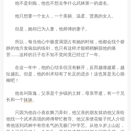
他不是剑痴，他也不想去争什么武林第一的虚名。
他只想要一个女人，一个美丽、温柔、贤惠的女人。
但是，她却已为人妻，他师傅的妻子。
所以，每当他心中极度渴望占有她的时候，他都会找个僻
静的地方发疯似的练剑，也只有这样才能稍稍解脱他的痛
苦……这样的日子在不知不觉间竟已经过了一年。
在这一年中，他的心结非但没有解开，反而越缠越紧，越
扯越乱。但是，他的剑术却有了长足的进步！这也算是无心插
柳吧！
他名叫陈逸，父亲是个乡镇的土财，母亲早逝，有一个兄
长和一个
妹妹
。
只因为他自小喜欢舞刀弄剑，他父亲的朋友就劝他父亲给
他找一个武术高强的师傅帮忙教导。他父亲便花银子托人介绍
将他送到武林中有些名气的无极门中学艺。从他９岁上山起，