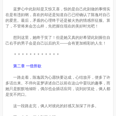
蓝梦心中此刻却是又惊又喜，惊的是自己此刻做的事情实
在是有违妇纲，喜欢的却还是知道自己已经确认了陈逸对自己
的爱意。最后，矛盾的心理终于还是被火热的情感所征服。算
了，不管将来会怎么样，先把握住现在的美好时光吧！
想到这里，她终于笑了！但是她又真的好希望此刻握住自
己右手的男子会是自己以后的天——会有更加精彩的人生！
＊＊＊＊＊＊＊＊＊＊＊＊
第二章 一偿所欲
一路走着，陈逸因为心愿快要达成，心结放开，便多了许
多话出来。不停向蓝梦讲述自己以前在这山中耍玩的趣事，而
她只是默默地倾听，偶尔也会插话应同，说到好笑处，俩人都
是笑不闭口。
这一段路走完，俩人对彼此的好感又加深了许多。