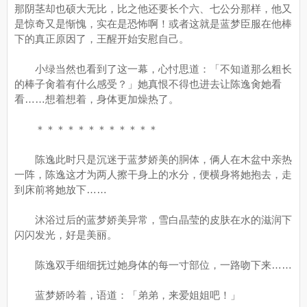
那阴茎却也硕大无比，比之他还要长个六、七公分那样，他又
是惊奇又是惭愧，实在是恐怖啊！或者这就是蓝梦臣服在他棒
下的真正原因了，王醒开始安慰自己。
小绿当然也看到了这一幕，心忖思道：「不知道那么粗长
的棒子肏着有什么感受？」她真恨不得也进去让陈逸肏她看
看……想着想着，身体更加燥热了。
＊＊＊＊＊＊＊＊＊＊＊＊
陈逸此时只是沉迷于蓝梦娇美的胴体，俩人在木盆中亲热
一阵，陈逸这才为两人擦干身上的水分，便横身将她抱去，走
到床前将她放下……
沐浴过后的蓝梦娇美异常，雪白晶莹的皮肤在水的滋润下
闪闪发光，好是美丽。
陈逸双手细细抚过她身体的每一寸部位，一路吻下来……
蓝梦娇吟着，语道：「弟弟，来爱姐姐吧！」