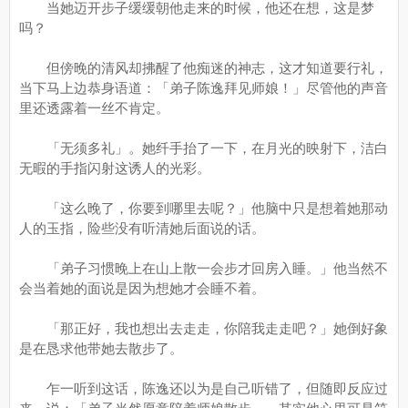
当她迈开步子缓缓朝他走来的时候，他还在想，这是梦
吗？
但傍晚的清风却拂醒了他痴迷的神志，这才知道要行礼，
当下马上边恭身语道：「弟子陈逸拜见师娘！」尽管他的声音
里还透露着一丝不肯定。
「无须多礼」。她纤手抬了一下，在月光的映射下，洁白
无暇的手指闪射这诱人的光彩。
「这么晚了，你要到哪里去呢？」他脑中只是想着她那动
人的玉指，险些没有听清她后面说的话。
「弟子习惯晚上在山上散一会步才回房入睡。」他当然不
会当着她的面说是因为想她才会睡不着。
「那正好，我也想出去走走，你陪我走走吧？」她倒好象
是在恳求他带她去散步了。
乍一听到这话，陈逸还以为是自己听错了，但随即反应过