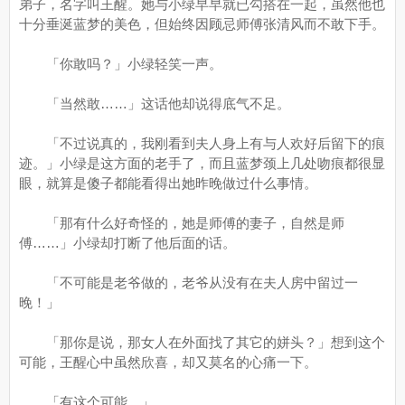
弟子，名字叫王醒。她与小绿早早就已勾搭在一起，虽然他也
十分垂涎蓝梦的美色，但始终因顾忌师傅张清风而不敢下手。
「你敢吗？」小绿轻笑一声。
「当然敢……」这话他却说得底气不足。
「不过说真的，我刚看到夫人身上有与人欢好后留下的痕
迹。」小绿是这方面的老手了，而且蓝梦颈上几处吻痕都很显
眼，就算是傻子都能看得出她昨晚做过什么事情。
「那有什么好奇怪的，她是师傅的妻子，自然是师
傅……」小绿却打断了他后面的话。
「不可能是老爷做的，老爷从没有在夫人房中留过一
晚！」
「那你是说，那女人在外面找了其它的姘头？」想到这个
可能，王醒心中虽然欣喜，却又莫名的心痛一下。
「有这个可能。」