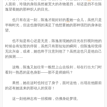
人面前，玲珑的身段虽然被宽大的衣物遮挡，却还是挡不住陈
逸望着她的那种炽人的目光。
也只有在这一刻，陈逸才能好好的
看
她一会儿，虽然只是
半晌时光，但这也微弱的满足了他想要她的那种强烈的身体欲
望。
也不知是有心还是无意，陈逸发现她的目光在扫视到他的
时候会有短暂的停留，虽然只有那短短的瞬间，但陈逸却觉得
无比兴奋，或者，她也终于注意到他了？虽然这也只是他自己
的揣测……
这晚，陈逸又如往常一般想上山去练剑，却在行出大门时
看到一熟悉的蓝色身影——那不是师娘吗？
果然，她在这时也转过了身子，面对这他，出现在他眼前
的还有她送来的那动人的笑容！
这一刻他神志有一丝模糊，仿佛身处梦境。