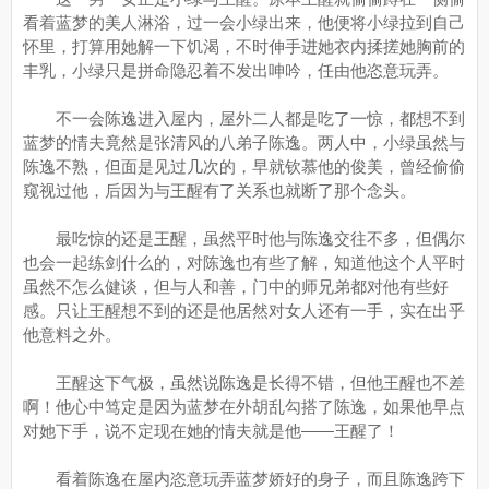
看着蓝梦的美人淋浴，过一会小绿出来，他便将小绿拉到自己
怀里，打算用她解一下饥渴，不时伸手进她衣内揉搓她胸前的
丰乳，小绿只是拼命隐忍着不发出呻吟，任由他恣意玩弄。
不一会陈逸进入屋内，屋外二人都是吃了一惊，都想不到
蓝梦的情夫竟然是张清风的八弟子陈逸。两人中，小绿虽然与
陈逸不熟，但面是见过几次的，早就钦慕他的俊美，曾经偷偷
窥视过他，后因为与王醒有了关系也就断了那个念头。
最吃惊的还是王醒，虽然平时他与陈逸交往不多，但偶尔
也会一起练剑什么的，对陈逸也有些了解，知道他这个人平时
虽然不怎么健谈，但与人和善，门中的师兄弟都对他有些好
感。只让王醒想不到的还是他居然对女人还有一手，实在出乎
他意料之外。
王醒这下气极，虽然说陈逸是长得不错，但他王醒也不差
啊！他心中笃定是因为蓝梦在外胡乱勾搭了陈逸，如果他早点
对她下手，说不定现在她的情夫就是他——王醒了！
看着陈逸在屋内恣意玩弄蓝梦娇好的身子，而且陈逸跨下