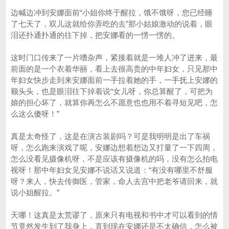
边喊边冲到安娜面前“小姐你终于醒拉，饿不饿呀，您已经睡
了七天了，双儿这就给你弄吃的去”那小姑娘激动的说着，眼
泪还扑通扑通的往下掉，把安娜看的一愣一愣的。
这时门口传来了一片嘈杂声，紧接着就是一堆人冲了进来，最
前面的是一个衣着华丽，看上去很高贵的中年妇女，只见那中
年妇女快步走到来安娜面前一手拉着她的手，一手抚上安娜的
额头头，也是眼泪往下掉着说“女儿呀，你总算醒了，可把为
娘的担心坏了，就算你再怎么不愿意也也用不着寻短见吧，怎
么这么傻呀！”
真是太奇怪了，这是在演古装剧吗？可是我明明是出了车祸
呀，怎么跑来演戏了呢，安娜边想着想边又打量了一下四周，
怎么没看见摄像机呀，不是应该有摄像机的吗，没有怎么拍电
视呀！那中年妇女见安娜不说话又说道：“有没有哪里不舒服
呀？来人，快去传御医，管家，命人去宫中把老爷请回来，就
说小姐醒拉。”
天哪！这真是太荒谬了，原来只有电视和书中才可以看到的情
节竟然发生到了我身上，直到现在安娜还是不太确信，怎么被