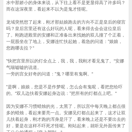
水中那娇小的身体来说，从下往上看不是更显得高了许多吗？
而在这深夜里，看起来不以为是鬼才怪呢。
龙域突然想了起来，刚才那姑娘跑去的方向不正是皇后的寝宫
吗？皇后宫里还有这么好玩的人呢，看来得去会会这位皇后
了。刚跑进殿里的安娜和正准备出来找她的双儿撞了个正着，
一屁股坐在了地上，安娜连忙扶起她，着急的问道：”娘娘，
您跑哪去拉？“
”快把宫里所以的灯全点上，我，我，我刚才看见鬼了。“安娜
气喘嘘嘘的说道。
一旁的宫女好奇的问道：”鬼？哪里有鬼啊。“
”是啊，娘娘，您是不是作梦呢，怎么会有鬼呢，看把您给吓
的。“双儿边扶着安娜起身边说：”把所有的灯都点上吧。“
因为安娜不习惯蜡烛的光，太黑了，所以宫中每天晚上都点很
多的蜡烛，看起来要亮一点。安娜见灯都点起来了，这才让双
儿扶着起身，刚才跑的浑身是汗了，看来晚上还是不要出去的
好，要是在这样不吓死才怪呢。刚站起来，就听见外面传来了