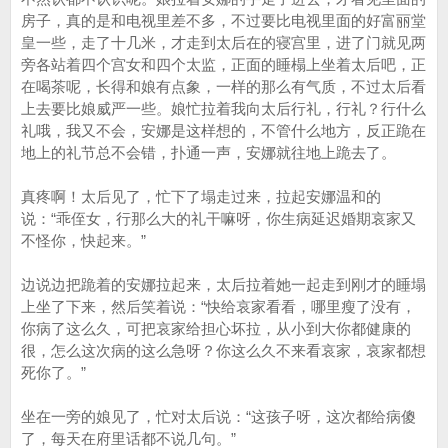
房子，真的是和电视里差不多，不过要比电视里面的好富丽堂
皇一些，走了十几米，才走到太后在的寝宫里，进了门就见两
旁各站着四个宫女和四个太监，正面的睡榻上坐着太后吧，正
在喝茶呢，长得和娘有点象，一样的那么有气质，不过太后看
上去要比娘威严一些。娘忙拉着我向太后行礼，行礼？行什么
礼哦，我又不会，安娜是这样想的，不管什么地方，反正跪在
地上的礼节总不会错，扑通一声，安娜就往地上跪去了。
真疼啊！太后见了，忙下了塌走过来，拉起安娜温和的
说：“乖侄女，行那么大的礼干嘛呀，你生病延迟婚期哀家又
不怪你，快起来。”
边说边把跪着的安娜拉起来，太后拉着她一起走到刚才的睡塌
上坐了下来，然后笑着说：“快给哀家看看，哪里瘦了没有，
你病了这么久，可把哀家给担心坏拉，从小到大你都健康的
很，怎么这次病的这么急呀？你这么久不来看哀家，哀家都想
死你了。”
坐在一旁的娘见了，忙对太后说：“这孩子呀，这次都给病傻
了，每天在府里话都不说几句。”