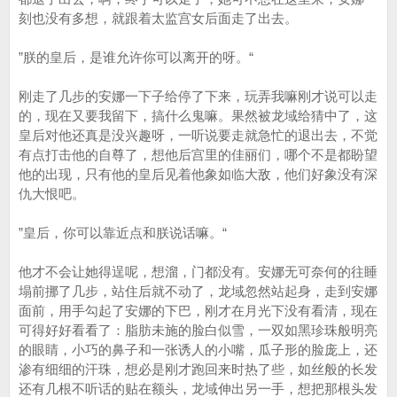
刻也没有多想，就跟着太监宫女后面走了出去。
”朕的皇后，是谁允许你可以离开的呀。“
刚走了几步的安娜一下子给停了下来，玩弄我嘛刚才说可以走
的，现在又要我留下，搞什么鬼嘛。果然被龙域给猜中了，这
皇后对他还真是没兴趣呀，一听说要走就急忙的退出去，不觉
有点打击他的自尊了，想他后宫里的佳丽们，哪个不是都盼望
他的出现，只有他的皇后见着他象如临大敌，他们好象没有深
仇大恨吧。
”皇后，你可以靠近点和朕说话嘛。“
他才不会让她得逞呢，想溜，门都没有。安娜无可奈何的往睡
塌前挪了几步，站住后就不动了，龙域忽然站起身，走到安娜
面前，用手勾起了安娜的下巴，刚才在月光下没有看清，现在
可得好好看看了：脂肪未施的脸白似雪，一双如黑珍珠般明亮
的眼睛，小巧的鼻子和一张诱人的小嘴，瓜子形的脸庞上，还
渗有细细的汗珠，想必是刚才跑回来时热了些，如丝般的长发
还有几根不听话的贴在额头，龙域伸出另一手，想把那根头发