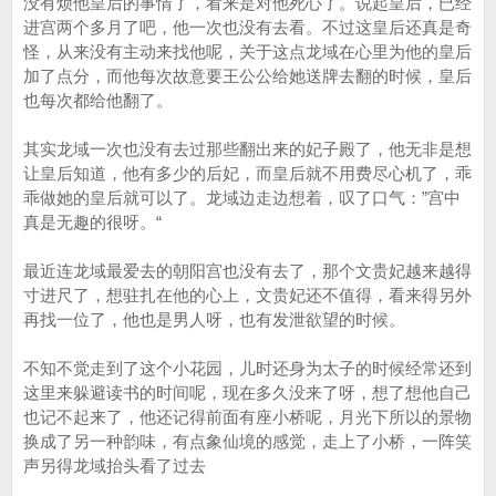
没有烦他皇后的事情了，看来是对他死心了。说起皇后，已经
进宫两个多月了吧，他一次也没有去看。不过这皇后还真是奇
怪，从来没有主动来找他呢，关于这点龙域在心里为他的皇后
加了点分，而他每次故意要王公公给她送牌去翻的时候，皇后
也每次都给他翻了。
其实龙域一次也没有去过那些翻出来的妃子殿了，他无非是想
让皇后知道，他有多少的后妃，而皇后就不用费尽心机了，乖
乖做她的皇后就可以了。龙域边走边想着，叹了口气：”宫中
真是无趣的很呀。“
最近连龙域最爱去的朝阳宫也没有去了，那个文贵妃越来越得
寸进尺了，想驻扎在他的心上，文贵妃还不值得，看来得另外
再找一位了，他也是男人呀，也有发泄欲望的时候。
不知不觉走到了这个小花园，儿时还身为太子的时候经常还到
这里来躲避读书的时间呢，现在多久没来了呀，想了想他自己
也记不起来了，他还记得前面有座小桥呢，月光下所以的景物
换成了另一种韵味，有点象仙境的感觉，走上了小桥，一阵笑
声另得龙域抬头看了过去