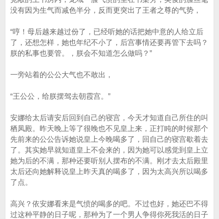
没有因为生气而减色半分，反而更突出了王者之尊的气势，
“哼！母后越来越过份了，已经听她的话把她中意的人给立后
了，还想怎样，她也年纪不小了，后宫事情还要再管下去吗？
朕的私事也要管。，朕会不知道怎么做吗？”
一旁站着的公公大气也不敢出，
“王公公，给朕摆驾去朝霞宫。”
安娜给太后请安后回到自己的寝宫，今天才知道自己所住的叫
栖凤殿。昨天晚上等了很晚也不见皇上来，正打盹的时候那个
先前来的公公告诉她说皇上今晚喝多了，回自己的寝宫歇着去
了。其实她早就知道皇上不会来的，因为她可以感觉到皇上立
她为后的不满，那种还要听别人摆布的不满。刚才去太后殿里
太后还向她解释说皇上昨天真的喝多了，因为太高兴所以喝多
了点。
高兴？依安娜看来是气愤的喝多的吧。不过也好，她还巴不得
过这种平静的日子呢，那种为了一个男人争得你死我活的日子