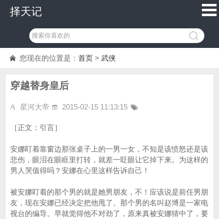
择天记
您现在的位置是：
首页
>
武侠
穿越替身皇后
星河大帝
2015-02-15 11:13:15
［正文：引言］
安娜盯着靠窗边那张桌子上的一男一女，不知是该愤怒还是该
悲伤，眼泪在眼眶里打转，就差一眨眼让它掉下来。为这样的
男人哭值得吗？安娜在心里这样告诉自己！
被安娜盯着的那个男的就是她男朋友，不！应该说是前任男朋
友，现在安娜已经决定把他甩了。那个男的名叫赵博是一家电
视台的编导。早就觉得他不对劲了，原来真被安娜猜中了，要