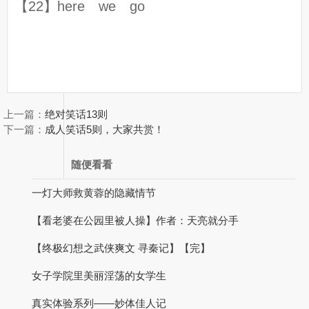
【22】here we go
上一篇：
绝对笑话13则
下一篇：
成人笑话5则，大家共赏！
随便看看
一灯大师救黄蓉的隐藏情节
【看老婆在公园里被人操】作者：天亮就分手
【终极幻想之武侠爽文 寻秦记】【完】
女子学院里美丽淫荡的女学生
真实体验系列——妙体佳人记