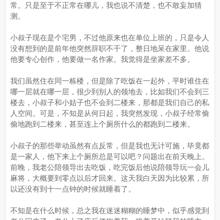
常。只是至于不正常在哪儿，我也说不清楚，也不敢妄加猜
测。
小叔子现在是个宅男，不过他原来也在单位上班的，只是令人
没有想到的是前年他突然辞职不干了，整日地呆在家里。他说
他要专心创作，他要做一名作家。我觉得是坐家差不多。
我们虽然住在同一栋楼，但是除了吃饭在一起外，平时谁住在
哪一层就在哪一层，很少到别人的领地去，比如我们不会到三
楼去，小叔子和小姑子也不会到二楼来，那都是我们自己的私
人空间。可是，不知是从何日起，我突然发现，小叔子经常偷
偷地跑到二楼来，甚至连上个厕所什么的都跑到二楼来。
小叔子的那些举动虽然有点反常，但是我也无计可施，毕竟都
是一家人，他下来上个厕所总是可以吧？问题出在前天晚上。
前晚，我老公陪领导出去吃饭，吃完饭后他说陪领导玩一会儿
麻将，大概要到零点以后才回来。这天我白天因为比较累，所
以还没有到十一点钟的时候就睡着了。
不知是在什么时候，总之我在迷迷糊糊的睡梦中，似乎感觉到