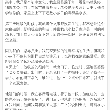
高中，我只是个初中文化，我主要是脑子笨，看见书就头疼，
我嫁老公之前，在超市做服务员，老公也没多念几天书，他是
学装修的。家里上上下下还数小叔子的喝得墨水多。
第二天吃饭的时候，我就当什么事都没发生过，我不想让这个
家庭破裂，影响现在的和谐，并且我想小叔子也许是一时的冲
动吧，加上最近心情又不好，原谅他一次吧，反正又没有把我
怎么着。
因为我的「忍辱负重」我们家安静的过着幸福的生活，但我和
小叔子不像从前那样自然地聊天了，也许我在刻意躲避吧。我
想时间久了这种尬尴会消除的。
今天上午，他收拾的很帅气，就出门了。临走时，还给婆婆要
了２００块钱。出门时，还给我打了一声招呼，还逗了孩子一
会儿。看他挺正常的，谁知道，他中午２点钟回来家，就成了
一个衣冠禽兽。
他进门的时候，我在客厅看电视，看了他一眼，脸红红的，走
路也不稳，像是喝多了。进门后，他就走了趟厕所，然后就坐
在我对面，他问我妈和孩子去那儿了？我说刚出去，可能在小