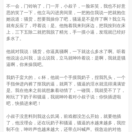
不一会，门铃响了，门一开，小叔子，一脸坏笑，我也不好意
思的笑了一下，他立马闪进房间里，一把抱住我说一把就抱住
她说道：骚货，想要我操你了吧，骚逼是不是痒了啊？我立马
就有反应了，哼着说：是。他拖着我来到床边，把我按到在床
上，三下五除二就把我脱了精光，手一摸小逼，发现就已经好
多水了。
他就对我说：骚货，你逼真骚啊，一下就这么多水了啊。听着
他说这么叫我，这么说我，立马就呻吟着说：是啊，我就是骚
逼啊，你来操我吧。
我奶子蛮大的，ｃ杯，他就一个手摸我奶子，捏我乳头，一个
手指伸进内裤了抠我的逼，就两下，骚逼的淫水就流得满满皆
是。我在他来之前就想象着动情了，一碰我，我就受不了了，
刚玩了下奶子和骚逼，我就呻吟着对小叔子说：你快插进啦
吧，快插进来吧！
小叔子没意料到我这么饥渴，前戏都没怎么开始，就要他插
了，他没理会，还在玩奶子和骚逼，骚逼的水越来越多，我控
制不住，呻吟声也越来越大，还带点叫喊声。很急迫的对他