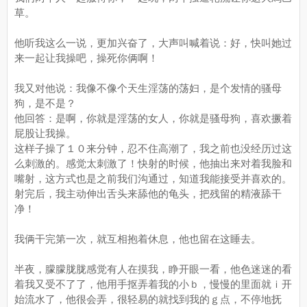
草。
他听我这么一说，更加兴奋了，大声叫喊着说：好，快叫她过
来一起让我操吧，操死你俩啊！
我又对他说：我像不像个天生淫荡的荡妇，是个发情的骚母
狗，是不是？
他回答：是啊，你就是淫荡的女人，你就是骚母狗，喜欢撅着
屁股让我操。
这样子操了１０来分钟，忍不住高潮了，我之前也没经历过这
么刺激的。感觉太刺激了！快射的时候，他抽出来对着我脸和
嘴射，这方式也是之前我们沟通过，知道我能接受并喜欢的。
射完后，我主动伸出舌头来舔他的龟头，把残留的精液舔干
净！
我俩干完第一次，就互相抱着休息，他也留在这睡去。
半夜，朦朦胧胧感觉有人在摸我，睁开眼一看，他色迷迷的看
着我又受不了了，他用手抠弄着我的小ｂ，慢慢的里面就ｉ开
始流水了，他很会弄，很轻易的就找到我的ｇ点，不停地抚