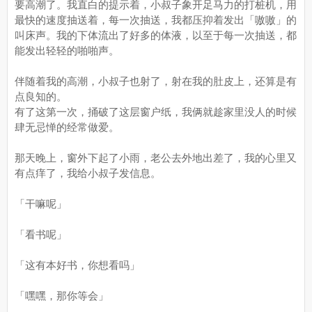
要高潮了。我直白的提示着，小叔子象开足马力的打桩机，用
最快的速度抽送着，每一次抽送，我都压抑着发出「嗷嗷」的
叫床声。我的下体流出了好多的体液，以至于每一次抽送，都
能发出轻轻的啪啪声。
伴随着我的高潮，小叔子也射了，射在我的肚皮上，还算是有
点良知的。
有了这第一次，捅破了这层窗户纸，我俩就趁家里没人的时候
肆无忌惮的经常做爱。
那天晚上，窗外下起了小雨，老公去外地出差了，我的心里又
有点痒了，我给小叔子发信息。
「干嘛呢」
「看书呢」
「这有本好书，你想看吗」
「嘿嘿，那你等会」