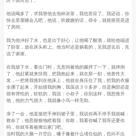
区下面转悠了。
他说喝多了，求我替他去泡杯浓茶，我也答应了。我还说，你
快去里屋睡会儿吧，他说，听嫂嫂的话，得令，就摇摇晃晃进
了房间。
我为他冲好了水，也是出于好心，让他喝了醒酒，就给他端进
了卧室，放在床头柜上。他当时还是躺着的，见我进去后，先
说了谢谢。
在我放下水，要出门时，无意间被他的腿拌了一下，就摔倒
了，他赶紧就来扶我，把我抱起来，就在那一刻，他兽性大
发，一把将我推到在他床上，他就全身压住了我，把我的衣服
全摞了起来，开始摸我的胸，我虽说３０多岁，但是胸部还是
很有弹性的，软软的，我说：小叔子，你别这样，我想推开
他，他的力气很大，我就像小鸟一样无助。
亲了一会，他直接把手伸到裙子里，我说你再不停手我就喊：
救命了，他恶狠狠地瞪着我：你敢，我看你喊了我哥还要你
吗，你就等着被撵出家门吧。
当时我的大脑一片空白，嗓子像被什么堵住似的，也叫不出