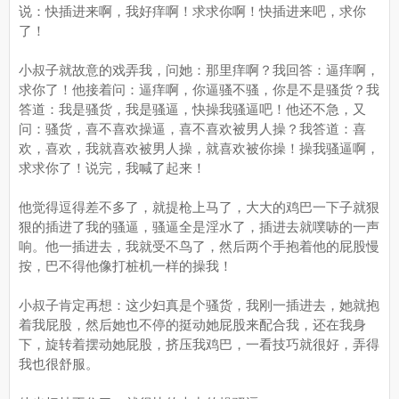
说：快插进来啊，我好痒啊！求求你啊！快插进来吧，求你
了！
小叔子就故意的戏弄我，问她：那里痒啊？我回答：逼痒啊，
求你了！他接着问：逼痒啊，你逼骚不骚，你是不是骚货？我
答道：我是骚货，我是骚逼，快操我骚逼吧！他还不急，又
问：骚货，喜不喜欢操逼，喜不喜欢被男人操？我答道：喜
欢，喜欢，我就喜欢被男人操，就喜欢被你操！操我骚逼啊，
求求你了！说完，我喊了起来！
他觉得逗得差不多了，就提枪上马了，大大的鸡巴一下子就狠
狠的插进了我的骚逼，骚逼全是淫水了，插进去就噗哧的一声
响。他一插进去，我就受不鸟了，然后两个手抱着他的屁股慢
按，巴不得他像打桩机一样的操我！
小叔子肯定再想：这少妇真是个骚货，我刚一插进去，她就抱
着我屁股，然后她也不停的挺动她屁股来配合我，还在我身
下，旋转着摆动她屁股，挤压我鸡巴，一看技巧就很好，弄得
我也很舒服。