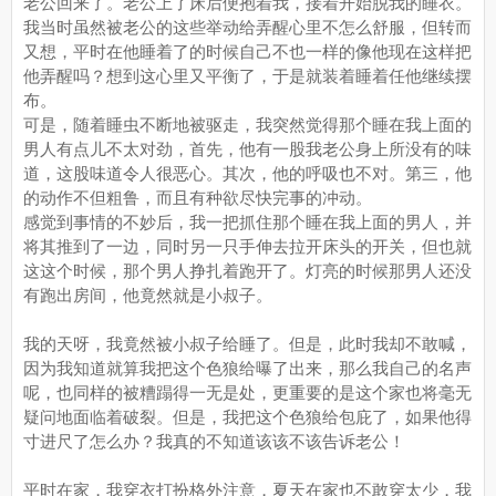
老公回来了。老公上了床后便抱着我，接着开始脱我的睡衣。
我当时虽然被老公的这些举动给弄醒心里不怎么舒服，但转而
又想，平时在他睡着了的时候自己不也一样的像他现在这样把
他弄醒吗？想到这心里又平衡了，于是就装着睡着任他继续摆
布。
可是，随着睡虫不断地被驱走，我突然觉得那个睡在我上面的
男人有点儿不太对劲，首先，他有一股我老公身上所没有的味
道，这股味道令人很恶心。其次，他的呼吸也不对。第三，他
的动作不但粗鲁，而且有种欲尽快完事的冲动。
感觉到事情的不妙后，我一把抓住那个睡在我上面的男人，并
将其推到了一边，同时另一只手伸去拉开床头的开关，但也就
这这个时候，那个男人挣扎着跑开了。灯亮的时候那男人还没
有跑出房间，他竟然就是小叔子。
我的天呀，我竟然被小叔子给睡了。但是，此时我却不敢喊，
因为我知道就算我把这个色狼给曝了出来，那么我自己的名声
呢，也同样的被糟蹋得一无是处，更重要的是这个家也将毫无
疑问地面临着破裂。但是，我把这个色狼给包庇了，如果他得
寸进尺了怎么办？我真的不知道该该不该告诉老公！
平时在家，我穿衣打扮格外注意，夏天在家也不敢穿太少，我