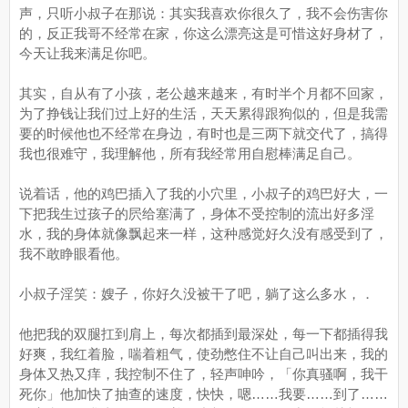
声，只听小叔子在那说：其实我喜欢你很久了，我不会伤害你
的，反正我哥不经常在家，你这么漂亮这是可惜这好身材了，
今天让我来满足你吧。
其实，自从有了小孩，老公越来越来，有时半个月都不回家，
为了挣钱让我们过上好的生活，天天累得跟狗似的，但是我需
要的时候他也不经常在身边，有时也是三两下就交代了，搞得
我也很难守，我理解他，所有我经常用自慰棒满足自己。
说着话，他的鸡巴插入了我的小穴里，小叔子的鸡巴好大，一
下把我生过孩子的屄给塞满了，身体不受控制的流出好多淫
水，我的身体就像飘起来一样，这种感觉好久没有感受到了，
我不敢睁眼看他。
小叔子淫笑：嫂子，你好久没被干了吧，躺了这么多水，．
他把我的双腿扛到肩上，每次都插到最深处，每一下都插得我
好爽，我红着脸，喘着粗气，使劲憋住不让自己叫出来，我的
身体又热又痒，我控制不住了，轻声呻吟，「你真骚啊，我干
死你」他加快了抽查的速度，快快，嗯……我要……到了……