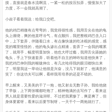
摸，直接就是春水流啊流，一紧一松的按压扣弄，慢慢加大了
力度，不一会我就高潮了。
小叔子看着我说：给我口交吧。
他的鸡巴稍微有点弯弯的，我觉得很性感，我用舌尖在他的龟
头上缠绕，爽的他直呼冷气，有点颤抖，我把整根鸡巴含入口
中，上下套弄，伴随着口水，有点像快速的吃冰棍的感觉，感
觉的嘴里怪怪的，他的龟头渗出点精液，套弄了一会我的嘴累
了，就用手，幅度明显加快，他也大呼过瘾，我用舌尖舔她的
龟头，手上下快速套弄，听着他不自主的呻吟知道他快来了，
我把鸡巴伸到我的喉咙伸出，有几次呛得我的眼泪都快出来
了，明显我这一举动让他很是兴奋，没几下就射了，他满意的
笑了：你这功夫可以啊，看样我哥培养的还是不错的。
早上醒来，又美美的干了一炮，他又射去无数子孙。我给他烧
了早饭，上下两张嘴都吃饱了，精神饱满的去写作了，看来这
男人就是需要性爱的滋润呀。不过把我累惨了，爽是爽了，但
身体要紧呀，看来以后要节制呀，一天干个一两炮就行了。