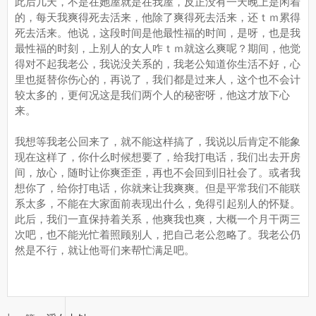
此后几天，不是在她屋就是在我屋，反正没有一天晚上是闲着
的，每天我爽得死去活来，他除了爽得死去活来，还ｔｍ累得
死去活来。他说，这段时间是他最性福的时间，是呀，也是我
最性福的时刻，上别人的女人咋ｔｍ就这么爽呢？期间，他觉
得对不起我老公，我说没关系的，我老公知道你生活不好，心
里也挺替你伤心的，再说了，我们都是过来人，这个也不会计
较太多的，更何况这是我们两个人的秘密呀，他这才放下心
来。
我想等我老公回来了，就不能这样搞了，我说以后肯定不能象
现在这样了，你什么时候想要了，给我打电话，我们出去开房
间，放心，随时让你爽歪歪，再也不会回到旧社会了。或者我
想你了，给你打电话，你就来让我爽爽。但是平常我们不能联
系太多，不能在大家面前表现出什么，免得引起别人的怀疑。
此后，我们一直保持着关系，他爽我也爽，大概一个月干两三
次吧，也不能光忙着照顾别人，把自己老公忽略了。我老公仍
然是不行，就让他哥们来帮忙满足吧。