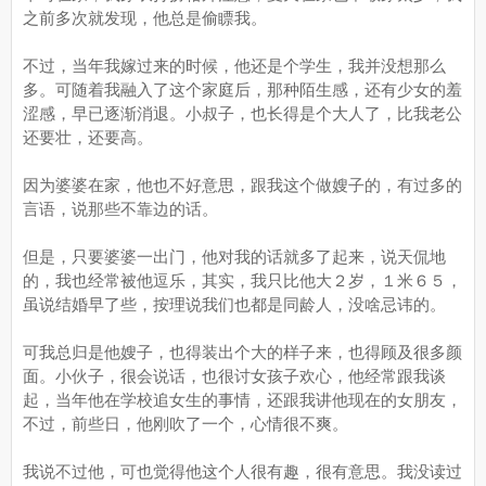
之前多次就发现，他总是偷瞟我。
不过，当年我嫁过来的时候，他还是个学生，我并没想那么
多。可随着我融入了这个家庭后，那种陌生感，还有少女的羞
涩感，早已逐渐消退。小叔子，也长得是个大人了，比我老公
还要壮，还要高。
因为婆婆在家，他也不好意思，跟我这个做嫂子的，有过多的
言语，说那些不靠边的话。
但是，只要婆婆一出门，他对我的话就多了起来，说天侃地
的，我也经常被他逗乐，其实，我只比他大２岁，１米６５，
虽说结婚早了些，按理说我们也都是同龄人，没啥忌讳的。
可我总归是他嫂子，也得装出个大的样子来，也得顾及很多颜
面。小伙子，很会说话，也很讨女孩子欢心，他经常跟我谈
起，当年他在学校追女生的事情，还跟我讲他现在的女朋友，
不过，前些日，他刚吹了一个，心情很不爽。
我说不过他，可也觉得他这个人很有趣，很有意思。我没读过