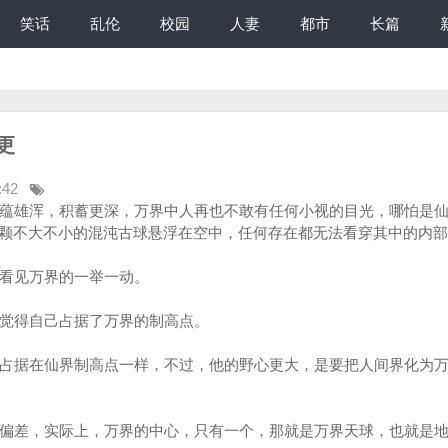
笑话
乱伦
校园
人妻
都市
长篇
更
:42
蕴雄浑，积蓄更深，万界中人再也不敢有任何小视的目光，哪怕是仙
颗不大不小的混沌古球悬浮在空中，任何存在都无法看穿其中的内部
看见万界的一举一动。
觉得自己占据了万界的制高点。
占据在仙界制高点一样，不过，他的野心更大，是要把人间界化为万
偏差，实际上，万界的中心，只有一个，那就是万界天球，也就是地