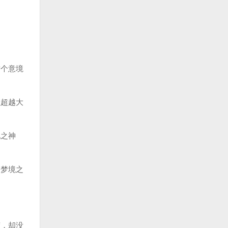
个意境
超越大
此之神
梦境之
，却没