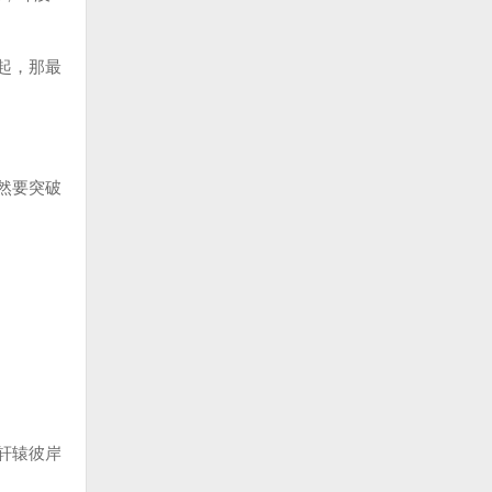
起，那最
然要突破
轩辕彼岸