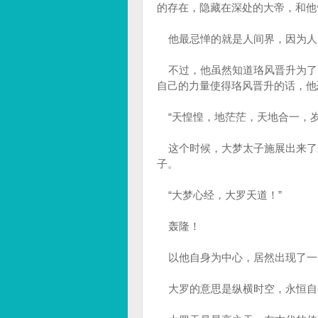
的存在，隐藏在深处的大帝，和他
他最忌惮的就是人间界，因为人
不过，他虽然知道珞风晋升为了
自己的力量使得珞风晋升的话，他
“天惶惶，地茫茫，天地合一，岁
这个时候，大梦太子施展出来了
子。
“大梦心经，大罗天道！”
轰隆！
以他自身为中心，居然出现了一
大罗的意思是纵横时空，永恒自