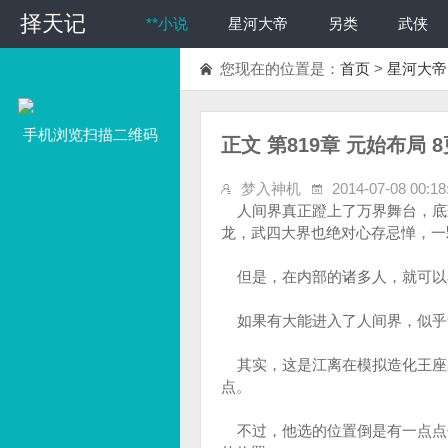
择天记
**小说
星河大帝
另类
武侠
您现在的位置是：
首页
>
星河大帝
手机浏览扫描二维码
正文 第819章 元始布局 8
梦入神机
2014-07-08 00:18
人间界真正蹬上了万界舞台，底
龙，武四大界也绝对心存忌惮，一
但是，在内部的诸多人，就可以
如果有大能进入了人间界，似乎
其实，这是江离在模拟造化王座
点。
不过，他选的位置倒是有一点点