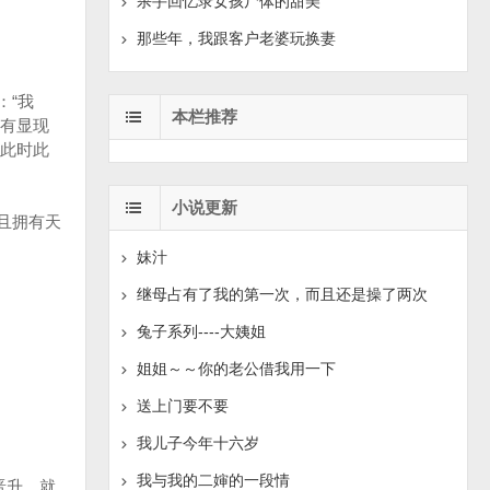
杀手回忆录女孩尸体的甜美
那些年，我跟客户老婆玩换妻
：“我
本栏推荐
有显现
此时此
小说更新
且拥有天
妹汁
继母占有了我的第一次，而且还是操了两次
兔子系列----大姨姐
姐姐～～你的老公借我用一下
送上门要不要
我儿子今年十六岁
我与我的二婶的一段情
晋升，就