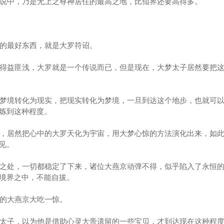
说中，乃是无上之尊神居住的最高之地，比仙界还要高得多。
的最好东西，就是大罗符诏。
得益匪浅，大罗就是一个传说而已，但是现在，大梦太子居然要把这
梦境转化为现实，把现实转化为梦境，一旦到达这个地步，也就可以
炼到这种程度。
，居然把心中的大罗天化为宇宙，用大梦心惊的方法演化出来，如
见。
之处，一切都稳定了下来，诸位大燕京动弹不得，似乎陷入了永恒的
境界之中，不能自拔。
的大燕京大吃一惊。
太子，以为他是借助心灵大帝遗留的一些宝贝，才到达现在这种程度