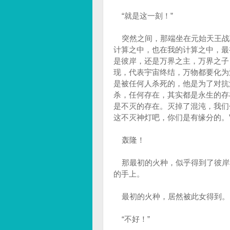
“就是这一刻！”
突然之间，那端坐在元始天王战车
计算之中，也在我的计算之中，最
是彼岸，还是万界之主，万界之子
现，代表宇宙终结，万物都要化为
是被任何人杀死的，他是为了对抗
杀，任何存在，其实都是永生的存
是不灭的存在。灭掉了混沌，我们
这不灭神灯吧，你们是有缘分的。
轰隆！
那最初的火种，似乎得到了彼岸
的手上。
最初的火种，居然被此女得到。
“不好！”