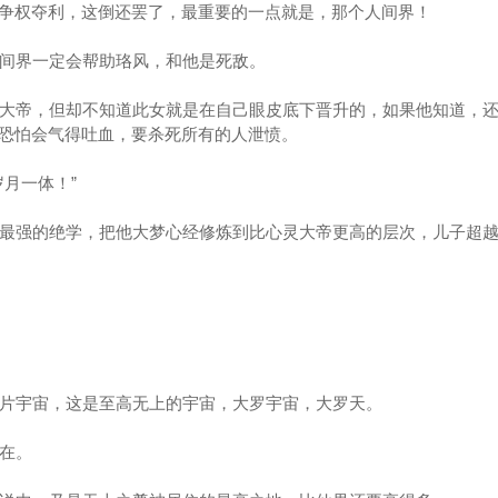
争权夺利，这倒还罢了，最重要的一点就是，那个人间界！
间界一定会帮助珞风，和他是死敌。
大帝，但却不知道此女就是在自己眼皮底下晋升的，如果他知道，还
恐怕会气得吐血，要杀死所有的人泄愤。
月一体！”
最强的绝学，把他大梦心经修炼到比心灵大帝更高的层次，儿子超
片宇宙，这是至高无上的宇宙，大罗宇宙，大罗天。
在。