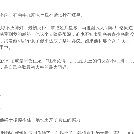
不然，在当年元始天王也不会选择在这里。
取不灭神灯，最初火种，掌控这片星域，再度融入人间界！”珞风道
感受到我的威胁，他这个人隐藏很深，谁也不知道到底有多少底牌没
，我看他和那个女子似乎达成了某种协议。如果他和那个女子联手，
手中。”
的恐怕就是息夜祖龙。”江离觉得，那元始天王的侍女深不可测，而
，是自己夺取最初火种的最大阻碍。
。
。
他终于按捺不住，展现出来了真正的实力。
我现在就难以压制住她了，仙界之子，很难晋升为大帝，不过一旦