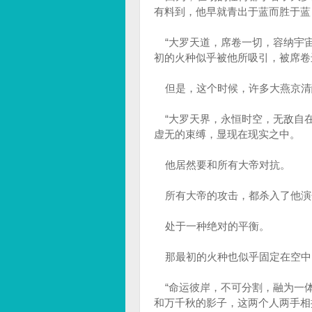
有料到，他早就青出于蓝而胜于蓝
“大罗天道，席卷一切，容纳宇宙
初的火种似乎被他所吸引，被席卷
但是，这个时候，许多大燕京清
“大罗天界，永恒时空，无敌自在
虚无的束缚，显现在现实之中。
他居然要和所有大帝对抗。
所有大帝的攻击，都杀入了他演
处于一种绝对的平衡。
那最初的火种也似乎固定在空中
“命运彼岸，不可分割，融为一体
和万千秋的影子，这两个人两手相