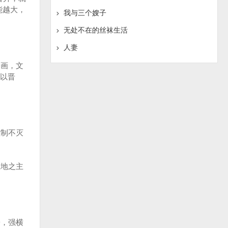
能越大，
我与三个嫂子
无处不在的丝袜生活
人妻
画，文
以晋
制不灭
地之主
，强横