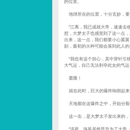
的位置。
地球所在的位置，十分玄妙，要
“江离，我已成就大帝，速速去收
想，大梦太子也感觉到了这一点，
出来，这一点，我们都要小心翼翼
刻，最初的火种可能会落到此人的
“我也有这个担心，其中穿针引线
大气运，自己无法剥夺此女的气运
轰隆！
就在此时，巨大的爆炸响彻起来
天地都在这爆炸之中，开始分裂
这一击，是大梦太子发出来的，
“该死，珞风居然晋升为了大帝，