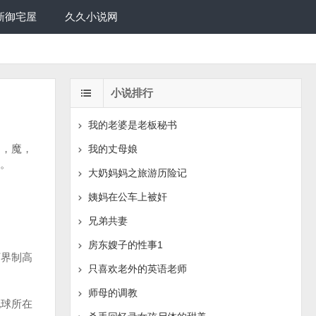
新御宅屋
久久小说网
小说排行
我的老婆是老板秘书
，魔，
我的丈母娘
。
大奶妈妈之旅游历险记
姨妈在公车上被奸
兄弟共妻
房东嫂子的性事1
界制高
只喜欢老外的英语老师
师母的调教
球所在