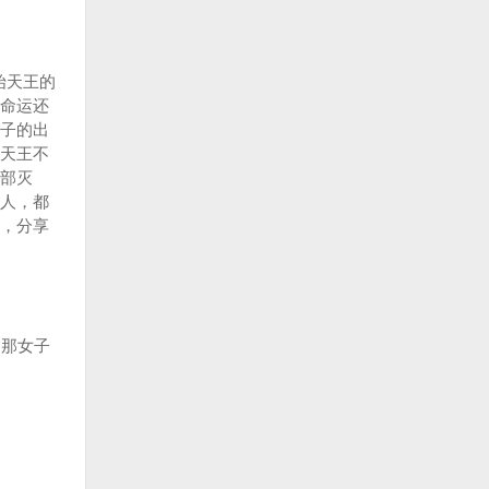
始天王的
命运还
子的出
天王不
部灭
人，都
，分享
那女子