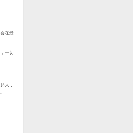
会在最
，一切
起来，
。
。