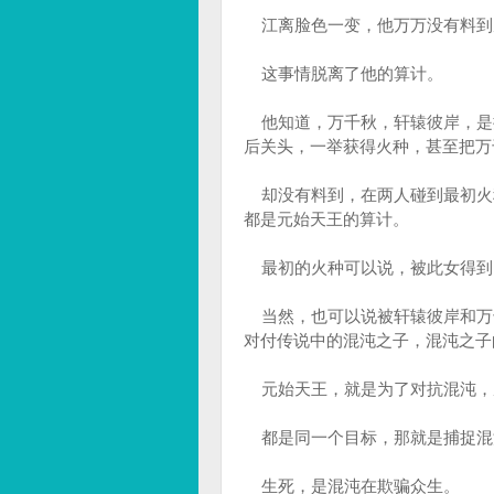
江离脸色一变，他万万没有料到
这事情脱离了他的算计。
他知道，万千秋，轩辕彼岸，是
后关头，一举获得火种，甚至把万
却没有料到，在两人碰到最初火
都是元始天王的算计。
最初的火种可以说，被此女得到
当然，也可以说被轩辕彼岸和万
对付传说中的混沌之子，混沌之子
元始天王，就是为了对抗混沌，
都是同一个目标，那就是捕捉混
生死，是混沌在欺骗众生。