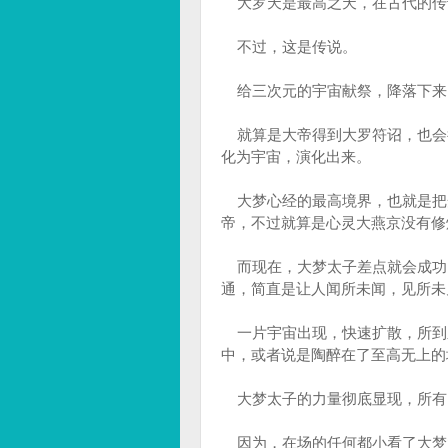
大罗天是最高之天，在古代的传
不过，这是传说。
给三次元的宇宙献祭，降落下来
就算是大帝得到大罗符诏，也会
化为宇宙，演化出来。
大梦心经的最高境界，也就是把
帝，不过就算是心灵大燕京没有修
而现在，大梦太子差点就会成功
通，简直是让人闻所未闻，见所未
一片宇宙出现，快速扩散，所到
中，或者说是陶醉在了至高无上的
大梦太子的力量彻底显现，所有
因为，在场的任何都小看了大梦